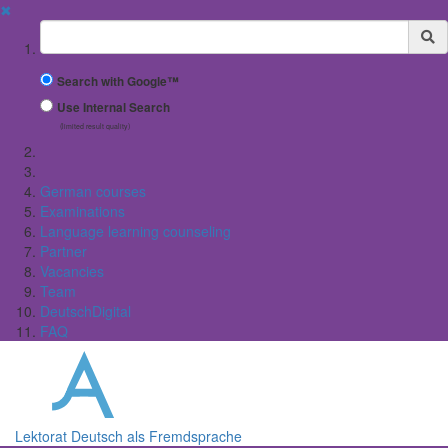
✖
Suchbegriff
Search with Google™
Use Internal Search
(limited result quality)
German courses
Examinations
Language learning counseling
Partner
Vacancies
Team
DeutschDigital
FAQ
Lektorat Deutsch als Fremdsprache