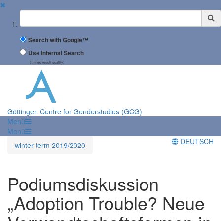
✖
Suchbegriff
Search with Google™
Use Internal Search
(limited result quality)
Göttingen Centre for Genderstudies (GCG)
Menü
Menü
DEUTSCH
winter term 2019/2020
Podiumsdiskussion
„Adoption Trouble? Neue