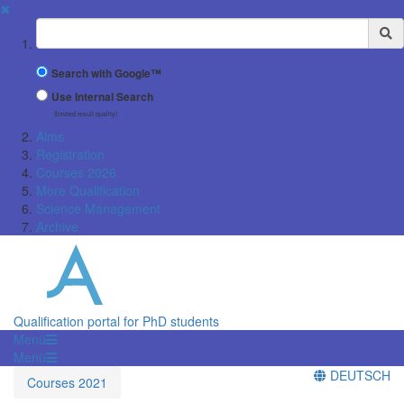
✖
Suchbegriff
Search with Google™
Use Internal Search
(limited result quality)
Aims
Registration
Courses 2026
More Qualification
Science Management
Archive
Qualification portal for PhD students
Menü
Menü
DEUTSCH
Courses 2021