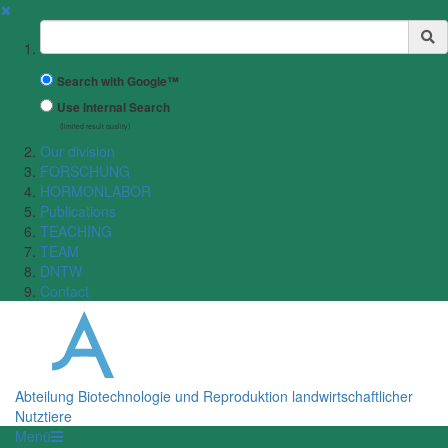
✖
Suchbegriff
Search with Google™
Use Internal Search
(limited result quality)
Our division
FORSCHUNG
HORMONLABOR
Publications
TEACHING
TEAM
DNTW
Contact
Abteilung Biotechnologie und Reproduktion landwirtschaftlicher
Nutztiere
Menü