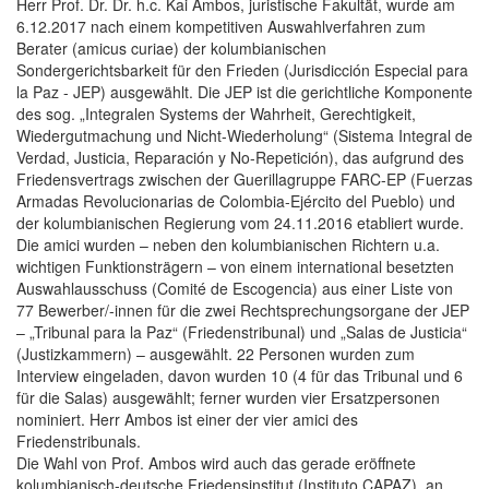
Herr Prof. Dr. Dr. h.c. Kai Ambos, juristische Fakultät, wurde am
6.12.2017 nach einem kompetitiven Auswahlverfahren zum
Berater (amicus curiae) der kolumbianischen
Sondergerichtsbarkeit für den Frieden (Jurisdicción Especial para
la Paz - JEP) ausgewählt. Die JEP ist die gerichtliche Komponente
des sog. „Integralen Systems der Wahrheit, Gerechtigkeit,
Wiedergutmachung und Nicht-Wiederholung“ (Sistema Integral de
Verdad, Justicia, Reparación y No-Repetición), das aufgrund des
Friedensvertrags zwischen der Guerillagruppe FARC-EP (Fuerzas
Armadas Revolucionarias de Colombia-Ejército del Pueblo) und
der kolumbianischen Regierung vom 24.11.2016 etabliert wurde.
Die amici wurden – neben den kolumbianischen Richtern u.a.
wichtigen Funktionsträgern – von einem international besetzten
Auswahlausschuss (Comité de Escogencia) aus einer Liste von
77 Bewerber/-innen für die zwei Rechtsprechungsorgane der JEP
– „Tribunal para la Paz“ (Friedenstribunal) und „Salas de Justicia“
(Justizkammern) – ausgewählt. 22 Personen wurden zum
Interview eingeladen, davon wurden 10 (4 für das Tribunal und 6
für die Salas) ausgewählt; ferner wurden vier Ersatzpersonen
nominiert. Herr Ambos ist einer der vier amici des
Friedenstribunals.
Die Wahl von Prof. Ambos wird auch das gerade eröffnete
kolumbianisch-deutsche Friedensinstitut (Instituto CAPAZ), an