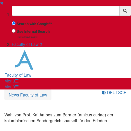
✖
Suchbegriff
Search with Google™
Use Internal Search
(limited result quality)
Faculty of Law 2
Faculty of Law
Menü
Menü
DEUTSCH
News Faculty of Law
Wahl von Prof. Kai Ambos zum Berater (amicus curiae) der
kolumbianischen Sondergerichtsbarkeit für den Frieden