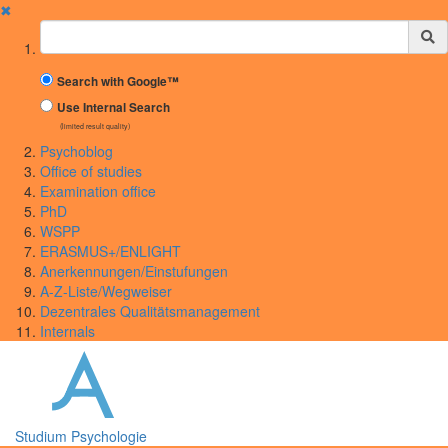
✖
Suchbegriff
Search with Google™
Use Internal Search
(limited result quality)
Psychoblog
Office of studies
Examination office
PhD
WSPP
ERASMUS+/ENLIGHT
Anerkennungen/Einstufungen
A-Z-Liste/Wegweiser
Dezentrales Qualitätsmanagement
Internals
Studium Psychologie