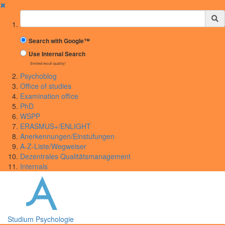
✖
Suchbegriff
Search with Google™
Use Internal Search
(limited result quality)
Psychoblog
Office of studies
Examination office
PhD
WSPP
ERASMUS+/ENLIGHT
Anerkennungen/Einstufungen
A-Z-Liste/Wegweiser
Dezentrales Qualitätsmanagement
Internals
Studium Psychologie