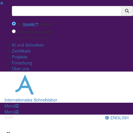
✖
Suchbegriff
Mit
Google™
suchen
Interne Suche nutzen
(eingeschränkte Ergebnisqualität)
KI und Schreiben
Zertifikate
Projekte
Forschung
Über uns
Internationales Schreiblabor
Menü
Menü
ENGLISH