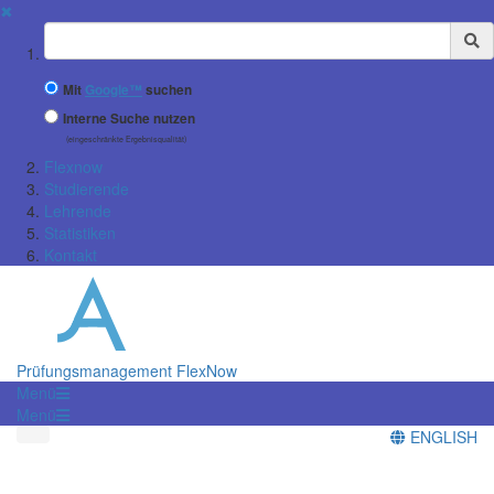
✖
Suchbegriff
Mit
Google™
suchen
Interne Suche nutzen
(eingeschränkte Ergebnisqualität)
Flexnow
Studierende
Lehrende
Statistiken
Kontakt
Prüfungsmanagement FlexNow
Menü
Menü
ENGLISH