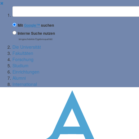
✖
Suchbegriff
Mit
Google™
suchen
Interne Suche nutzen
(eingeschränkte Ergebnisqualität)
Die Universität
Fakultäten
Forschung
Studium
Einrichtungen
Alumni
International