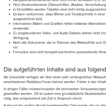
Html-Strukturelemente (Überschriften, Absätze, Vervorhebungen
In Einzelfällen werden Tabellen sind nicht richtig ausgezeichn
Es kann vorkommen, dass Wörter und Textabschnitte in eine
ausgezeichnet sind.
Informativen Bildern und Grafiken fehlen teilweise Alternativen
verwendet.
Zu eingebundenen Video- und Audio-Dateien stehen nicht imme
Verfügung.
Nicht alle Dokumente, die im Rahmen des Webauftritts zum D
vor.
Formulare sind nicht komplett barrierefrei (ausreichende Hinwei
Die aufgeführten Inhalte sind aus folgend
Als Universität verfügen wir über einen sehr umfangreichen Webauftr
verschiedenen Redakteur*innen betreut werden. Fehler in der Inhalt
In einigen Fällen müssen/mussten die technischen Voraussetzungen f
geschaffen werden. Oft ist zudem eine grundsätzliche Neubearbei
nötig, was entsprechend viel Zeit in Anspruch nimmt.
Aufgrund der großen Anzahl bereitgestellter Dokumente, die vor dem 