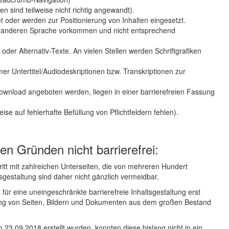
 sind teilweise nicht richtig angewandt).
et oder werden zur Positionierung von Inhalten eingesetzt.
r anderen Sprache vorkommen und nicht entsprechend
 oder Alternativ-Texte. An vielen Stellen werden Schriftgrafiken
r Untertitel/Audiodeskriptionen bzw. Transkriptionen zur
ownload angeboten werden, liegen in einer barrierefreien Fassung
se auf fehlerhafte Befüllung von Pflichtfeldern fehlen).
en Gründen nicht barrierefrei:
itt mit zahlreichen Unterseiten, die von mehreren Hundert
sgestaltung sind daher nicht gänzlich vermeidbar.
ür eine uneingeschränkte barrierefreie Inhaltsgestaltung erst
tung von Seiten, Bildern und Dokumenten aus dem großen Bestand
23.09.2018 erstellt wurden, konnten diese bislang nicht in ein