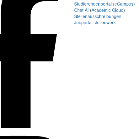
Studierendenportal (eCampus)
Chat AI
(
Academic Cloud
)
Stellenausschreibungen
Jobportal stellenwerk