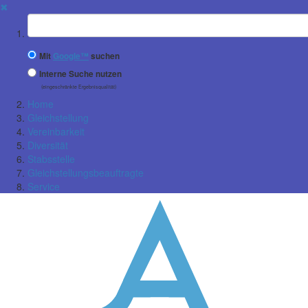
✖
Suchbegriff
Mit
Google™
suchen
Interne Suche nutzen
(eingeschränkte Ergebnisqualität)
Home
Gleichstellung
Vereinbarkeit
Diversität
Stabsstelle
Gleichstellungsbeauftragte
Service