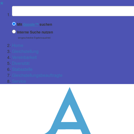
✖
Suchbegriff
Mit
Google™
suchen
Interne Suche nutzen
(eingeschränkte Ergebnisqualität)
Home
Gleichstellung
Vereinbarkeit
Diversität
Stabsstelle
Gleichstellungsbeauftragte
Service