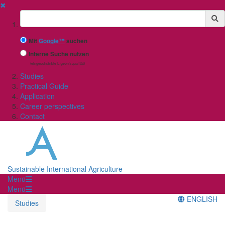
✖
Suchbegriff
Mit
Google™
suchen
Interne Suche nutzen
(eingeschränkte Ergebnisqualität)
Studies
Practical Guide
Application
Career perspectives
Contact
Sustainable International Agriculture
Menü
Menü
ENGLISH
Studies