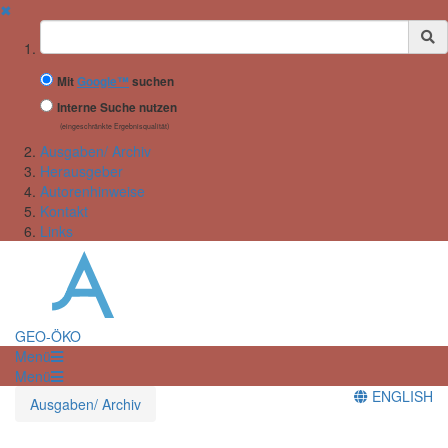
✖
Suchbegriff
Mit
Google™
suchen
Interne Suche nutzen
(eingeschränkte Ergebnisqualität)
Ausgaben/ Archiv
Herausgeber
Autorenhinweise
Kontakt
Links
GEO-ÖKO
Menü
Menü
ENGLISH
Ausgaben/ Archiv