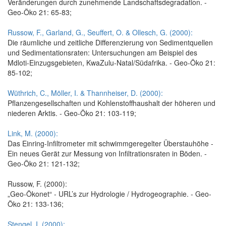
Veränderungen durch zunehmende Landschaftsdegradation. -
Geo-Öko 21: 65-83;
Russow, F., Garland, G., Seuffert, O. & Ollesch, G. (2000):
Die räumliche und zeitliche Differenzierung von Sedimentquellen
und Sedimentationsraten: Untersuchungen am Beispiel des
Mdloti-Einzugsgebieten, KwaZulu-Natal/Südafrika. - Geo-Öko 21:
85-102;
Wüthrich, C., Möller, I. & Thannheiser, D. (2000):
Pflanzengesellschaften und Kohlenstoffhaushalt der höheren und
niederen Arktis. - Geo-Öko 21: 103-119;
Link, M. (2000):
Das Einring-Infiltrometer mit schwimmgeregelter Überstauhöhe -
Ein neues Gerät zur Messung von Infiltrationsraten in Böden. -
Geo-Öko 21: 121-132;
Russow, F. (2000):
„Geo-Ökonet“ - URL’s zur Hydrologie / Hydrogeographie. - Geo-
Öko 21: 133-136;
Stengel, I. (2000):