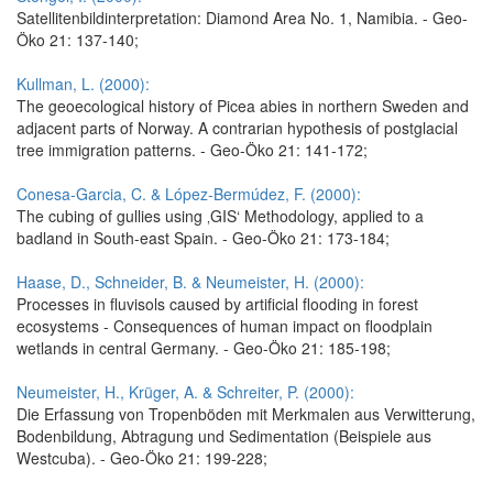
Satellitenbildinterpretation: Diamond Area No. 1, Namibia. - Geo-
Öko 21: 137-140;
Kullman, L. (2000):
The geoecological history of Picea abies in northern Sweden and
adjacent parts of Norway. A contrarian hypothesis of postglacial
tree immigration patterns. - Geo-Öko 21: 141-172;
Conesa-Garcia, C. & López-Bermúdez, F. (2000):
The cubing of gullies using ‚GIS‘ Methodology, applied to a
badland in South-east Spain. - Geo-Öko 21: 173-184;
Haase, D., Schneider, B. & Neumeister, H. (2000):
Processes in fluvisols caused by artificial flooding in forest
ecosystems - Consequences of human impact on floodplain
wetlands in central Germany. - Geo-Öko 21: 185-198;
Neumeister, H., Krüger, A. & Schreiter, P. (2000):
Die Erfassung von Tropenböden mit Merkmalen aus Verwitterung,
Bodenbildung, Abtragung und Sedimentation (Beispiele aus
Westcuba). - Geo-Öko 21: 199-228;