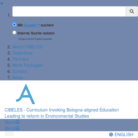
✖
Suchbegriff
Mit
Google™
suchen
Interne Suche nutzen
(eingeschränkte Ergebnisqualität)
About CIBELES
Objectives
Partners
Work Packages
Contact
News
CIBELES - Curriculum Invoking Bologna-aligned Education
Leading to reform in Environmental Studies
Menü
Menü
ENGLISH