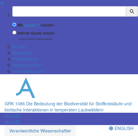
✖
Suchbegriff
Mit
Google™
suchen
Interne Suche nutzen
(eingeschränkte Ergebnisqualität)
Projekt
Mitglieder
Publikationen
Kooperationen
Veranstaltungen
GRK 1086 Die Bedeutung der Biodiversität für Stoff­kreisläufe und
biotische Interaktionen in temperaten Laubwäldern
Menü
Menü
ENGLISH
Verantwortliche Wissenschaftler