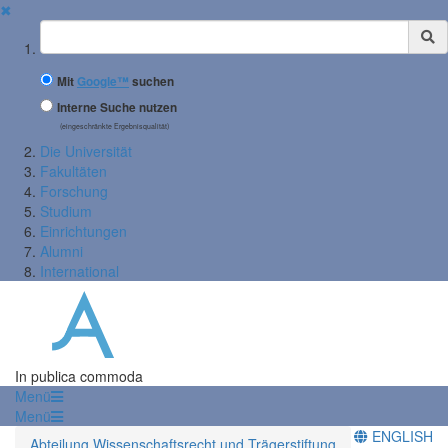
✖
Suchbegriff
Mit
Google™
suchen
Interne Suche nutzen
(eingeschränkte Ergebnisqualität)
Die Universität
Fakultäten
Forschung
Studium
Einrichtungen
Alumni
International
In publica commoda
Menü
Menü
ENGLISH
Abteilung Wissenschaftsrecht und Trägerstiftung