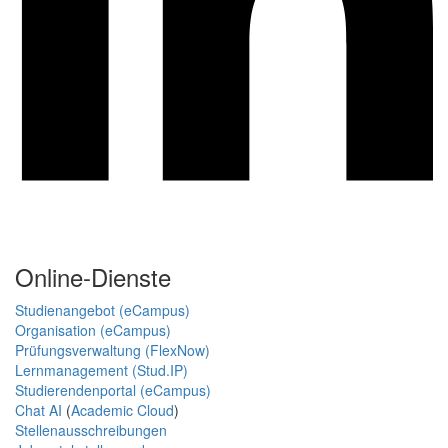
Online-Dienste
Studienangebot (eCampus)
Organisation (eCampus)
Prüfungsverwaltung (FlexNow)
Lernmanagement (Stud.IP)
Studierendenportal (eCampus)
Chat AI
(
Academic Cloud
)
Stellenausschreibungen