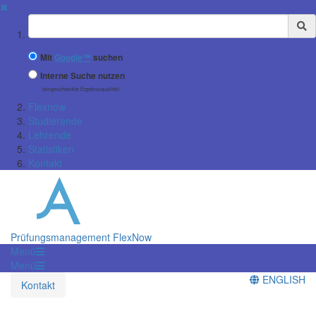
✖
Suchbegriff
Mit
Google™
suchen
Interne Suche nutzen
(eingeschränkte Ergebnisqualität)
Flexnow
Studierende
Lehrende
Statistiken
Kontakt
Prüfungsmanagement FlexNow
Menü
Menü
ENGLISH
Kontakt