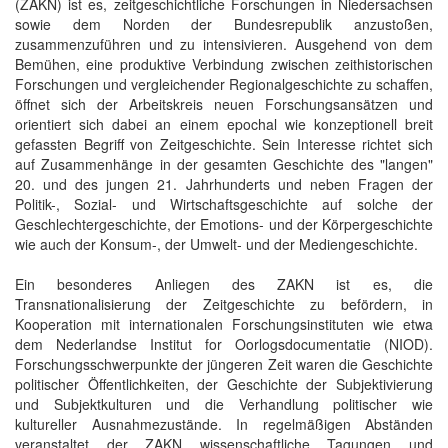
(ZAKN) ist es, zeitgeschichtliche Forschungen in Niedersachsen
sowie dem Norden der Bundesrepublik anzustoßen,
zusammenzuführen und zu intensivieren. Ausgehend von dem
Bemühen, eine produktive Verbindung zwischen zeithistorischen
Forschungen und vergleichender Regionalgeschichte zu schaffen,
öffnet sich der Arbeitskreis neuen Forschungsansätzen und
orientiert sich dabei an einem epochal wie konzeptionell breit
gefassten Begriff von Zeitgeschichte. Sein Interesse richtet sich
auf Zusammenhänge in der gesamten Geschichte des "langen"
20. und des jungen 21. Jahrhunderts und neben Fragen der
Politik-, Sozial- und Wirtschaftsgeschichte auf solche der
Geschlechtergeschichte, der Emotions- und der Körpergeschichte
wie auch der Konsum-, der Umwelt- und der Mediengeschichte.
Ein besonderes Anliegen des ZAKN ist es, die
Transnationalisierung der Zeitgeschichte zu befördern, in
Kooperation mit internationalen Forschungsinstituten wie etwa
dem Nederlandse Institut for Oorlogsdocumentatie (NIOD).
Forschungsschwerpunkte der jüngeren Zeit waren die Geschichte
politischer Öffentlichkeiten, der Geschichte der Subjektivierung
und Subjektkulturen und die Verhandlung politischer wie
kultureller Ausnahmezustände. In regelmäßigen Abständen
veranstaltet der ZAKN wissenschaftliche Tagungen und