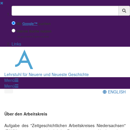
✖
Suchbegriff
Mit
Google™
suchen
Interne Suche nutzen
(eingeschränkte Ergebnisqualität)
Links
Lehrstuhl für Neuere und Neueste Geschichte
Menü
Menü
ENGLISH
Über den Arbeitskreis
Aufgabe des "Zeitgeschichtlichen Arbeitskreises Niedersachsen"