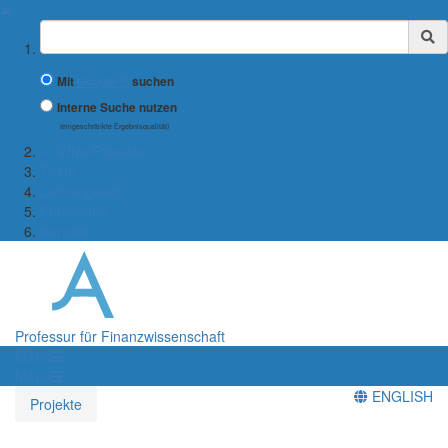
✖
Suchbegriff
Mit
Google™
suchen
Interne Suche nutzen
(eingeschränkte Ergebnisqualität)
← Wiwi-Fakultät
Team
Lehrangebot
Forschung
Kontakt
Professur für Finanzwissenschaft
Menü
Menü
ENGLISH
Projekte