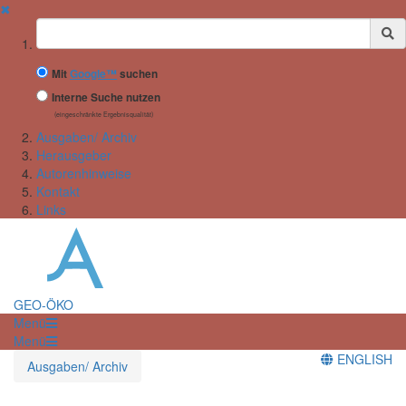
✖
Suchbegriff
Mit
Google™
suchen
Interne Suche nutzen
(eingeschränkte Ergebnisqualität)
Ausgaben/ Archiv
Herausgeber
Autorenhinweise
Kontakt
Links
GEO-ÖKO
Menü
Menü
ENGLISH
Ausgaben/ Archiv