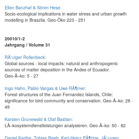
Ellen Banzhaf & Sören Hese:
Socio-ecological implications in water stress and urban growth
modelling in Brasz­lia. Geo-Öko 223 - 251
20010/1-2
Jahrgang / Volume 31
RÃ¼tger Rollenbeck:
Global sources - local impacts: natural and anthropogenic
sources of matter deposition in the Andes of Ecuador.
Geo-Ã–ko: 5 - 27
Ingo Hahn, Pablo Vargas & Uwe RÃ¶mer:
Forest structures of the Juan Fernandez Islands, Chile:
significance for bird community and conservation. Geo-Ã–ko: 28 -
49
Karsten Grunewald & Olaf Bastian:
LÃ–kosystemdienstleistungen analysieren. Geo-Ã–ko: 50 - 82
Daniel Karthe, Tobias Reeh, Karl-Heinz PÃ¶rtge, JÃ¼rgen