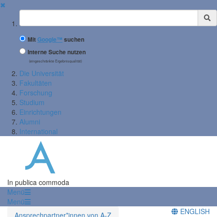
✖
Suchbegriff
Mit
Google™
suchen
Interne Suche nutzen
(eingeschränkte Ergebnisqualität)
Die Universität
Fakultäten
Forschung
Studium
Einrichtungen
Alumni
International
In publica commoda
Menü
Menü
ENGLISH
Ansprechpartner*innen von A-Z