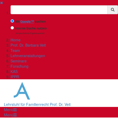
✖
Suchbegriff
Mit
Google™
suchen
Interne Suche nutzen
(eingeschränkte Ergebnisqualität)
Home
Prof. Dr. Barbara Veit
Team
Lehrveranstaltungen
Seminare
Forschung
KAS
IPPR
Lehrstuhl für Familienrecht Prof. Dr. Veit
Menü
Menü