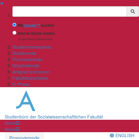
✖
Suchbegriff
Mit
Google™
suchen
Interne Suche nutzen
(eingeschränkte Ergebnisqualität)
Studieninteressierte
Studierende
Promovierende
Mitarbeitende
Ansprechpersonen
Fakultätsstartseite
O-Phase
Studienbüro der Sozialwissenschaftlichen Fakultät
Menü
Menü
ENGLISH
Promovierende