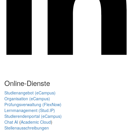
Online-Dienste
Studienangebot (eCampus)
Organisation (eCampus)
Prüfungsverwaltung (FlexNow)
Lernmanagement (Stud.IP)
Studierendenportal (eCampus)
Chat AI
(
Academic Cloud
)
Stellenausschreibungen