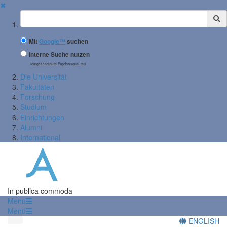
✖
Suchbegriff
Mit
Google™
suchen
Interne Suche nutzen
(eingeschränkte Ergebnisqualität)
Die Universität
Fakultäten
Forschung
Studium
Einrichtungen
Alumni
International
In publica commoda
Menü
Menü
ENGLISH