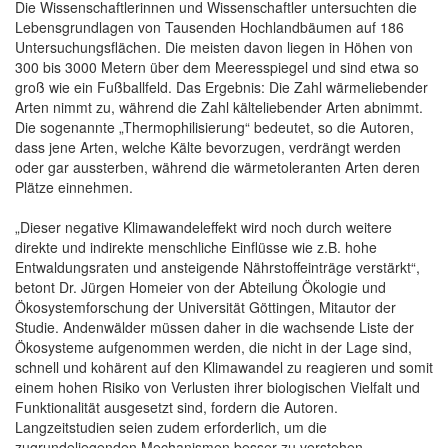
Die Wissenschaftlerinnen und Wissenschaftler untersuchten die
Lebensgrundlagen von Tausenden Hochlandbäumen auf 186
Untersuchungsflächen. Die meisten davon liegen in Höhen von
300 bis 3000 Metern über dem Meeresspiegel und sind etwa so
groß wie ein Fußballfeld. Das Ergebnis: Die Zahl wärmeliebender
Arten nimmt zu, während die Zahl kälteliebender Arten abnimmt.
Die sogenannte „Thermophilisierung“ bedeutet, so die Autoren,
dass jene Arten, welche Kälte bevorzugen, verdrängt werden
oder gar aussterben, während die wärmetoleranten Arten deren
Plätze einnehmen.
„Dieser negative Klimawandeleffekt wird noch durch weitere
direkte und indirekte menschliche Einflüsse wie z.B. hohe
Entwaldungsraten und ansteigende Nährstoffeinträge verstärkt“,
betont Dr. Jürgen Homeier von der Abteilung Ökologie und
Ökosystemforschung der Universität Göttingen, Mitautor der
Studie. Andenwälder müssen daher in die wachsende Liste der
Ökosysteme aufgenommen werden, die nicht in der Lage sind,
schnell und kohärent auf den Klimawandel zu reagieren und somit
einem hohen Risiko von Verlusten ihrer biologischen Vielfalt und
Funktionalität ausgesetzt sind, fordern die Autoren.
Langzeitstudien seien zudem erforderlich, um die
zugrundeliegenden Mechanismen besser zu verstehen.