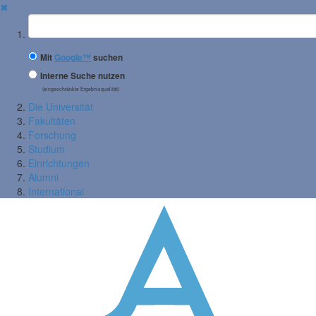
✖
Suchbegriff
Mit
Google™
suchen
Interne Suche nutzen
(eingeschränkte Ergebnisqualität)
Die Universität
Fakultäten
Forschung
Studium
Einrichtungen
Alumni
International