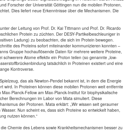
und Forscher der Universität Göttingen nun die mobilen Protonen,
achtet. Dies liefert neue Erkenntnisse über die Mechanismen. Die
nter der Leitung von Prof. Dr. Kai Tittmann und Prof. Dr. Ricardo
schlichen Protein zu züchten. Der DESY-Partikelbeschleuniger in
ositiven Ladung) zu beobachten, die sich im Protein bewegen.
chnitte des Proteins sofort miteinander kommunizieren konnten –
ttmanns Gruppe hochauflösende Daten für mehrere weitere Proteine,
ei schwerere Atome effektiv ein Proton teilen (so genannte „low-
serstoffbrückenbindung tatsächlich in Proteinen existiert und eine
elange Kontroverse.
pielzeug, das als Newton-Pendel bekannt ist, in dem die Energie
rt wird. In Proteinen können diese mobilen Protonen weit entfernte
ch Max-Planck-Fellow am Max-Planck-Institut für biophysikalische
scher Berechnungen im Labor von Mata simuliert. Diese
anismus der Protonen. Mata erklärt: „Wir wissen seit geraumer
Wasser. Nun scheint es, dass sich Proteine so entwickelt haben,
gung nutzen können.“
rt, die Chemie des Lebens sowie Krankheitsmechanismen besser zu