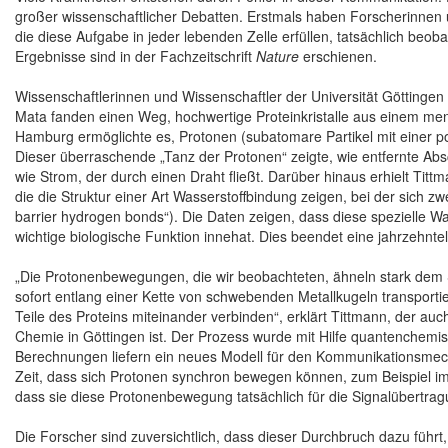
großer wissenschaftlicher Debatten. Erstmals haben Forscherinnen 
die diese Aufgabe in jeder lebenden Zelle erfüllen, tatsächlich beob
Ergebnisse sind in der Fachzeitschrift
Nature
erschienen.
Wissenschaftlerinnen und Wissenschaftler der Universität Göttingen u
Mata fanden einen Weg, hochwertige Proteinkristalle aus einem men
Hamburg ermöglichte es, Protonen (subatomare Partikel mit einer p
Dieser überraschende „Tanz der Protonen“ zeigte, wie entfernte Abs
wie Strom, der durch einen Draht fließt. Darüber hinaus erhielt Ti
die die Struktur einer Art Wasserstoffbindung zeigen, bei der sich zw
barrier hydrogen bonds“). Die Daten zeigen, dass diese spezielle Was
wichtige biologische Funktion innehat. Dies beendet eine jahrzehnt
„Die Protonenbewegungen, die wir beobachteten, ähneln stark dem S
sofort entlang einer Kette von schwebenden Metallkugeln transportie
Teile des Proteins miteinander verbinden“, erklärt Tittmann, der au
Chemie in Göttingen ist. Der Prozess wurde mit Hilfe quantenchemi
Berechnungen liefern ein neues Modell für den Kommunikationsmech
Zeit, dass sich Protonen synchron bewegen können, zum Beispiel im 
dass sie diese Protonenbewegung tatsächlich für die Signalübertra
Die Forscher sind zuversichtlich, dass dieser Durchbruch dazu füh