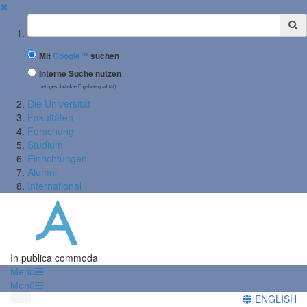
✖
Suchbegriff
Mit
Google™
suchen
Interne Suche nutzen
(eingeschränkte Ergebnisqualität)
Die Universität
Fakultäten
Forschung
Studium
Einrichtungen
Alumni
International
In publica commoda
Menü
Menü
ENGLISH