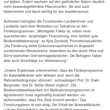
nur sieben. Zudem wachsen auf den geförderten Äckern deutlich
mehr bestandsgefährdete Pflanzenarten. Sie sind auch
blütenreicher und damit wichtig für den Insektenschutz.
Außerdem befragten die Forschenden Landwirtinnen und
Landwirte nach ihrer Motivation zur Teilnahme an den
Förderprogrammen. „Wichtigster Faktor ist, neben einer
ausreichenden, langfristigen Finanzierung, eine fachlich gute
Biodiversitätsberatung“, so Kyra Zembold, Promotionsstudentin.
„Die Förderung bietet Einkommenssicherheit im Angesicht
zunehmender Klimaextreme, besonders an den durch Hitze und
Dürre bedrohten Grenzertragsstandorten. Die Befragten haben
aber auch Vorschläge zur Verbesserung.“
„Unsere Ergebnisse unterstreichen, dass die Förderprogramme
für Ackerwildkräuter sehr wirksam sind, wenn die
Rahmenbedingungen stimmen“, schlussfolgert Prof. Dr. Erwin
Bergmeier. Und Dr. Stefan Meyer ergänzt: „Die
Biodiversitätswirksamkeit von Maßnahmenprogrammen im
Agrarbereich muss regelmäßig evaluiert werden, um
sicherzustellen, dass ihre Ziele erreicht werden.“ Das
Forschungsteam ist sich einig: Der Erhalt der Ackerwildkräuter
und der Artenvielfalt in der landwirtschaftlich genutzten