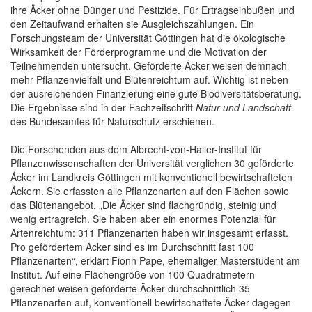
ihre Äcker ohne Dünger und Pestizide. Für Ertragseinbußen und
den Zeitaufwand erhalten sie Ausgleichszahlungen. Ein
Forschungsteam der Universität Göttingen hat die ökologische
Wirksamkeit der Förderprogramme und die Motivation der
Teilnehmenden untersucht. Geförderte Äcker weisen demnach
mehr Pflanzenvielfalt und Blütenreichtum auf. Wichtig ist neben
der ausreichenden Finanzierung eine gute Biodiversitätsberatung.
Die Ergebnisse sind in der Fachzeitschrift
Natur und Landschaft
des Bundesamtes für Naturschutz erschienen.
Die Forschenden aus dem Albrecht-von-Haller-Institut für
Pflanzenwissenschaften der Universität verglichen 30 geförderte
Äcker im Landkreis Göttingen mit konventionell bewirtschafteten
Äckern. Sie erfassten alle Pflanzenarten auf den Flächen sowie
das Blütenangebot. „Die Äcker sind flachgründig, steinig und
wenig ertragreich. Sie haben aber ein enormes Potenzial für
Artenreichtum: 311 Pflanzenarten haben wir insgesamt erfasst.
Pro gefördertem Acker sind es im Durchschnitt fast 100
Pflanzenarten“, erklärt Fionn Pape, ehemaliger Masterstudent am
Institut. Auf eine Flächengröße von 100 Quadratmetern
gerechnet weisen geförderte Äcker durchschnittlich 35
Pflanzenarten auf, konventionell bewirtschaftete Äcker dagegen