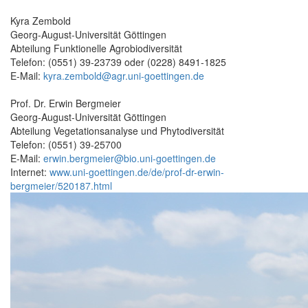
Kyra Zembold
Georg-August-Universität Göttingen
Abteilung Funktionelle Agrobiodiversität
Telefon: (0551) 39-23739 oder (0228) 8491-1825
E-Mail:
kyra.zembold@agr.uni-goettingen.de
Prof. Dr. Erwin Bergmeier
Georg-August-Universität Göttingen
Abteilung Vegetationsanalyse und Phytodiversität
Telefon: (0551) 39-25700
E-Mail:
erwin.bergmeier@bio.uni-goettingen.de
Internet:
www.uni-goettingen.de/de/prof-dr-erwin-
bergmeier/520187.html