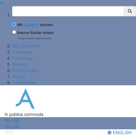
✖
Suchbegriff
Mit
Google™
suchen
Interne Suche nutzen
(eingeschränkte Ergebnisqualität)
Die Universität
Fakultäten
Forschung
Studium
Einrichtungen
Alumni
International
In publica commoda
Menü
Menü
ENGLISH