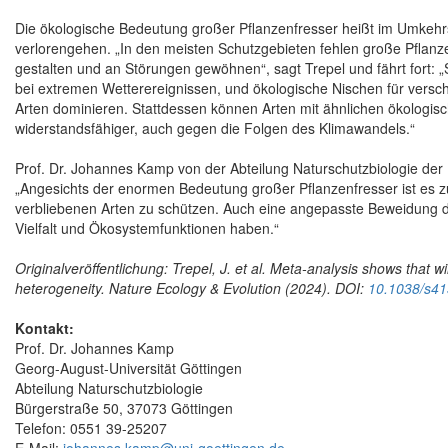
Die ökologische Bedeutung großer Pflanzenfresser heißt im Umkehr
verlorengehen. „In den meisten Schutzgebieten fehlen große Pflanz
gestalten und an Störungen gewöhnen“, sagt Trepel und fährt fort: „
bei extremen Wetterereignissen, und ökologische Nischen für versc
Arten dominieren. Stattdessen können Arten mit ähnlichen ökologi
widerstandsfähiger, auch gegen die Folgen des Klimawandels.“
Prof. Dr. Johannes Kamp von der Abteilung Naturschutzbiologie der Un
„Angesichts der enormen Bedeutung großer Pflanzenfresser ist es 
verbliebenen Arten zu schützen. Auch eine angepasste Beweidung dur
Vielfalt und Ökosystemfunktionen haben.“
Originalveröffentlichung: Trepel, J. et al.
Meta-analysis shows that wi
heterogeneity.
Nature Ecology & Evolution (2024). DOI:
10.1038/s4
Kontakt:
Prof. Dr. Johannes Kamp
Georg-August-Universität Göttingen
Abteilung Naturschutzbiologie
Bürgerstraße 50, 37073 Göttingen
Telefon: 0551 39-25207