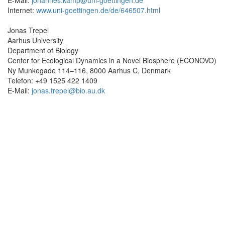
E-Mail:
johannes.kamp@uni-goettingen.de
Internet:
www.uni-goettingen.de/de/646507.html
Jonas Trepel
Aarhus University
Department of Biology
Center for Ecological Dynamics in a Novel Biosphere (ECONOVO)
Ny Munkegade 114–116, 8000 Aarhus C, Denmark
Telefon: +49 1525 422 1409
E-Mail:
jonas.trepel@bio.au.dk