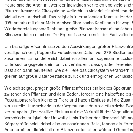
Heute sind die Arten mit weniger Individuen vertreten und viele si
Pflanzenfresser die Ökosysteme weiterhin in vielerlei Hinsicht von d
Vielfalt der Landschaft. Das zeigt ein internationales Team unter d
(Dänemark) mit einer Meta-Analyse über sechs Kontinente hinweg.
Wiederherstellungsmaßnahmen große Pflanzenfresser einbeziehen 
Klimawandel zu machen. Die Ergebnisse wurden in der Fachzeitschr
Um bisherige Erkenntnisse zu den Auswirkungen großer Pflanzenfre
verallgemeinern, trugen die Forschenden Daten von 279 Studien aus
zusammen. Es handelte sich dabei vor allem um sogenannte Exclosu
Untersuchungsgebiets ein, um zu verhindern, dass große Tiere ein
lässt sich dann beurteilen, wie die Tiere das Ökosystem verändern.
greifen auf große Datenbestände zurück und ermöglichen Schlussfol
Wie sich zeigte, prägen große Pflanzenfresser ein breites Spektrum
zwischen den Pflanzen und dem Boden, fördern eine halboffene bis 
Populationsgrößen kleinerer Tiere und haben Einfluss auf die Zusa
strukturelle Unterschiede in der Vegetation indem sie pflanzliche B
zertrampeln. „Der positive Einfluss auf die Variabilität der Vegetati
Verschiedenartigkeit der Umwelt gilt als Treiber der Biodiversität“, 
Körpergröße spielt dabei eine entscheidende Rolle, fanden die Fo
Arten erhöhen die Vielfalt der Pflanzenarten eher, während Gemeinsc