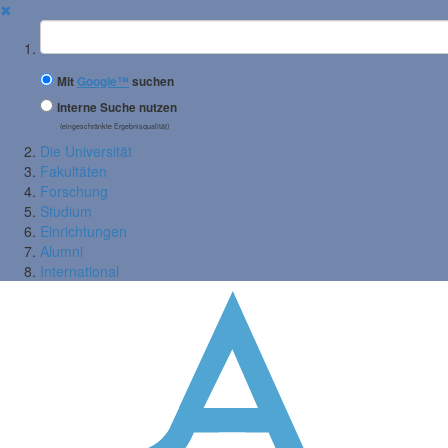
✖
Suchbegriff
Mit
Google™
suchen
Interne Suche nutzen
(eingeschränkte Ergebnisqualität)
Die Universität
Fakultäten
Forschung
Studium
Einrichtungen
Alumni
International