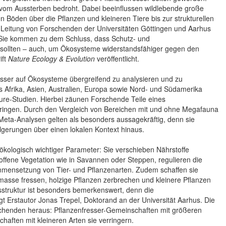
nd vom Aussterben bedroht. Dabei beeinflussen wildlebende große
en Böden über die Pflanzen und kleineren Tiere bis zur strukturellen
er Leitung von Forschenden der Universitäten Göttingen und Aarhus
 Sie kommen zu dem Schluss, dass Schutz- und
sollten – auch, um Ökosysteme widerstandsfähiger gegen den
ift
Nature Ecology & Evolution
veröffentlicht.
sser auf Ökosysteme übergreifend zu analysieren und zu
 Afrika, Asien, Australien, Europa sowie Nord- und Südamerika
re-Studien. Hierbei zäunen Forschende Teile eines
dringen. Durch den Vergleich von Bereichen mit und ohne Megafauna
 Meta-Analysen gelten als besonders aussagekräftig, denn sie
gerungen über einen lokalen Kontext hinaus.
 ökologisch wichtiger Parameter: Sie verschieben Nährstoffe
offene Vegetation wie in Savannen oder Steppen, regulieren die
mmensetzung von Tier- und Pflanzenarten. Zudem schaffen sie
iomasse fressen, holzige Pflanzen zerbrechen und kleinere Pflanzen
onsstruktur ist besonders bemerkenswert, denn die
sagt Erstautor Jonas Trepel, Doktorand an der Universität Aarhus. Die
rschenden heraus: Pflanzenfresser-Gemeinschaften mit größeren
haften mit kleineren Arten sie verringern.