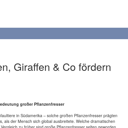
en, Giraffen & Co fördern
edeutung großer Pflanzenfresser
faultiere in Südamerika – solche großen Pflanzenfresser prägten
us, als der Mensch sich global ausbreitete. Welche dramatischen
Im Vergleich zu früher sind große Pflanzenfresser selten geworden.