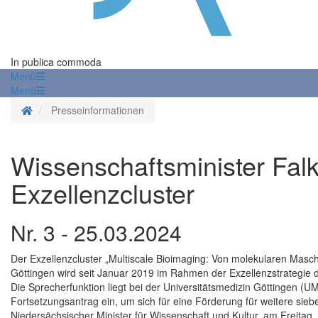
In publica commoda
Menü
Menü
Startseite
Presseinformationen
Wissenschaftsminister Fal
Exzellenzcluster
Nr. 3 - 25.03.2024
Der Exzellenzcluster „Multiscale Bioimaging: Von molekularen Masc
Göttingen wird seit Januar 2019 im Rahmen der Exzellenzstrategie d
Die Sprecherfunktion liegt bei der Universitätsmedizin Göttingen (U
Fortsetzungsantrag ein, um sich für eine Förderung für weitere si
Niedersächsischer Minister für Wissenschaft und Kultur, am Freitag