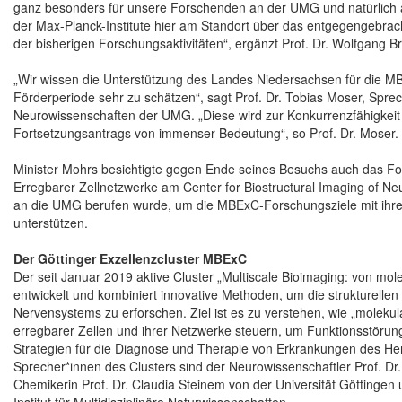
ganz besonders für unsere Forschenden an der UMG und natürlich au
der Max-Planck-Institute hier am Standort über das entgegengebrach
der bisherigen Forschungsaktivitäten“, ergänzt Prof. Dr. Wolfgang B
„Wir wissen die Unterstützung des Landes Niedersachsen für die M
Förderperiode sehr zu schätzen“, sagt Prof. Dr. Tobias Moser, Sprec
Neurowissenschaften der UMG. „Diese wird zur Konkurrenzfähigkeit d
Fortsetzungsantrags von immenser Bedeutung“, so Prof. Dr. Moser.
Minister Mohrs besichtigte gegen Ende seines Besuchs auch das For
Erregbarer Zellnetzwerke am Center for Biostructural Imaging of N
an die UMG berufen wurde, um die MBExC-Forschungsziele mit ihrer 
unterstützen.
Der Göttinger Exzellenzcluster MBExC
Der seit Januar 2019 aktive Cluster „Multiscale Bioimaging: von m
entwickelt und kombiniert innovative Methoden, um die strukturellen
Nervensystems zu erforschen. Ziel ist es zu verstehen, wie „molekula
erregbarer Zellen und ihrer Netzwerke steuern, um Funktionsstörung
Strategien für die Diagnose und Therapie von Erkrankungen des Herz
Sprecher*innen des Clusters sind der Neurowissenschaftler Prof. Dr.
Chemikerin Prof. Dr. Claudia Steinem von der Universität Göttingen