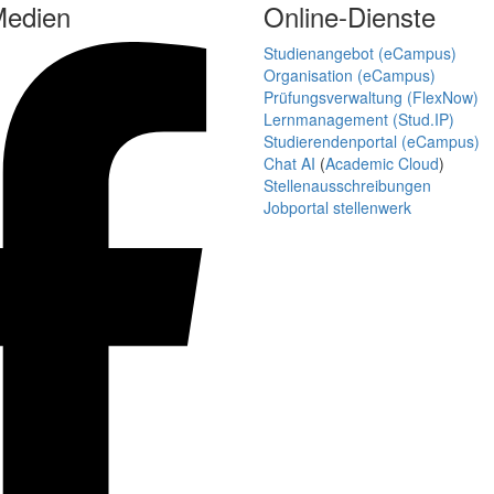
Medien
Online-Dienste
Studienangebot (eCampus)
Organisation (eCampus)
Prüfungsverwaltung (FlexNow)
Lernmanagement (Stud.IP)
Studierendenportal (eCampus)
Chat AI
(
Academic Cloud
)
Stellenausschreibungen
Jobportal stellenwerk