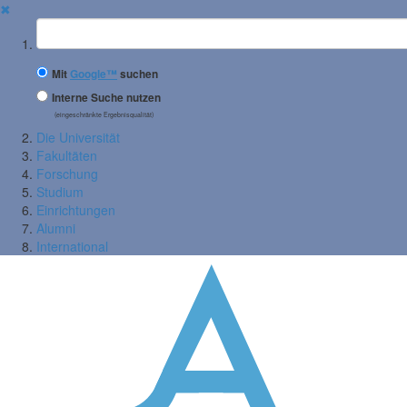
✖
Suchbegriff
Mit
Google™
suchen
Interne Suche nutzen
(eingeschränkte Ergebnisqualität)
Die Universität
Fakultäten
Forschung
Studium
Einrichtungen
Alumni
International