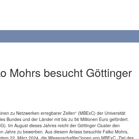
ko Mohrs besucht Göttinger
hinen zu Netzwerken erregbarer Zellen“ (MBExC) der Universität
es Bundes und der Länder mit bis zu 56 Millionen Euro gefördert.
MG). Im August dieses Jahres reicht der Göttinger Cluster den
eben Jahre zu bewerben. Aus diesem Anlass besuchte Falko Mohrs,
, dem 22. März 2024, die Wissenschaftler*innen von MBExC. Ziel des