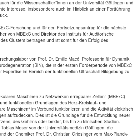
ch für die Wissenschaftler*innen an der Universität Göttingen und
te Interesse, insbesondere auch im Hinblick an einer Fortführung
rück.
BExC-Forschung und für den Fortsetzungsantrag für die nächste
her von MBExC und Direktor des Instituts für Auditorische
es Clusters beitragen und ist somit für den Erfolg des
schungslabor von Prof. Dr. Emilie Macé, Professorin für Dynamik
eurodegeneration (BIN), die in der ersten Förderperiode von MBExC
Expertise im Bereich der funktionellen Ultraschall-Bildgebung zu
olekularen Maschinen zu Netzwerken erregbarer Zellen“ (MBExC)
 und funktionellen Grundlagen des Herz-Kreislauf- und
re Maschinen“ im Verbund funktionieren und die Aktivität elektrisch
en aufzudecken. Dies ist die Grundlage für die Entwicklung neuer
ens, des Gehirns oder beider, bis hin zu klinischen Studien.
 Tobias Moser von der Universitätsmedizin Göttingen, die
 und der Chemiker Prof. Dr. Christian Griesinger vom Max-Planck-