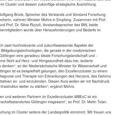
im Cluster und dessen zukünftige strategische Ausrichtung.
r. Wolfgang Brück, Sprecher des Vorstands und Vorstand Forschung
echerin, nahmen Minister Mohrs in Empfang. Zusammen mit Prof.
und Prof. Dr. Silvio Rizzoli, Vorstandssprecher des BIN, beide
stermitgliedern wurde über Herausforderungen und Bedarfe im
eich zwei hochrelevante und zukunftsweisende Aspekte der
 Bildgebungstechnologien, die gerade in der medizinischen
in Göttingen eine geradezu ideale Forschungslandschaft und -
ame Sicht auf Herz- und Hirngesundheit dazu bei, isolierte
 denken“, so der Niedersächsische Minister für Wissenschaft und
ttingen ist es beispielhaft gelungen, den Exzellenzcluster zu einem
e Diagnose und Therapie von Erkrankungen des Herzens, des Gehirns
iativen an- und einzubinden. Diesen Kurs wollen wir mit Nachdruck
frastruktur weiter zu stärken“, ergänzt Mohrs.
en und weiteren Partnern im Exzellenzcluster MBExC ist ein
chaftsstandortes Göttingen insgesamt“, so Prof. Dr. Metin Tolan.
chung im Cluster seitens der Landespolitik einnimmt. Wir freuen uns