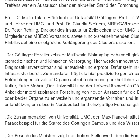
Treffens war ein Austausch über den aktuellen Stand der Forschung 
Prof. Dr. Metin Tolan, Präsident der Universität Göttingen, Prof. D
und Lehre der UMG, und Prof. Dr. Claudia Steinem, MBExC-Vizespr
Dr. Peter Rehling, Direktor des Instituts für Zellbiochemie der UMG, 
Mitglieder des MBExC-Vorstands, sowie rund 20 teilnehmenden Clu
Hinblick auf eine erfolgreiche Verlängerung des Clusters diskutiert.
„Der Göttinger Exzellenzcluster Multiscale Bioimaging behandelt gl
biomedizinischen und klinischen Versorgung. Hier werden innovative
Diagnostik unverzichtbar sind, entwickelt und erprobt. Dafür steht 
infrastruktur bereit. Zum anderen trägt die hier praktizierte gemeins
Betrachtungen einzelner Organe aufzubrechen und ganzheitlicher zu
Kultur, Falko Mohrs. „Der Universität und der Universitätsmedizin Gö
Anker der interdisziplinären Forschung von neuen Ansätzen für di
oder beider Organe zu entwickeln und ergänzende Vorhaben und Init
unterstützen, um diese in Norddeutschland einzigartige Forschungsin
„Die Zusammenarbeit von Universität, UMG, den Max-Planck-Institut
Paradebeispiel für die Stärke des Göttingen Campus und des Wissens
„Der Besuch des Ministers zeigt den hohen Stellenwert, den die Fors