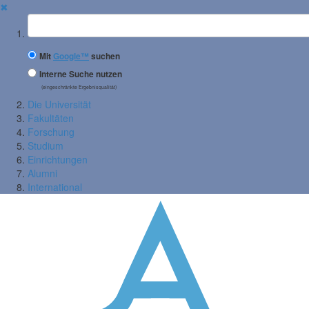
✖
Suchbegriff
Mit
Google™
suchen
Interne Suche nutzen
(eingeschränkte Ergebnisqualität)
Die Universität
Fakultäten
Forschung
Studium
Einrichtungen
Alumni
International