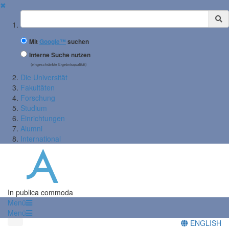
✖
Suchbegriff
Mit
Google™
suchen
Interne Suche nutzen
(eingeschränkte Ergebnisqualität)
Die Universität
Fakultäten
Forschung
Studium
Einrichtungen
Alumni
International
In publica commoda
Menü
Menü
ENGLISH