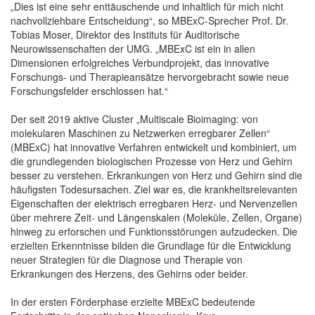
„Dies ist eine sehr enttäuschende und inhaltlich für mich nicht
nachvollziehbare Entscheidung“, so MBExC-Sprecher Prof. Dr.
Tobias Moser, Direktor des Instituts für Auditorische
Neurowissenschaften der UMG. „MBExC ist ein in allen
Dimensionen erfolgreiches Verbundprojekt, das innovative
Forschungs- und Therapieansätze hervorgebracht sowie neue
Forschungsfelder erschlossen hat.“
Der seit 2019 aktive Cluster „Multiscale Bioimaging: von
molekularen Maschinen zu Netzwerken erregbarer Zellen“
(MBExC) hat innovative Verfahren entwickelt und kombiniert, um
die grundlegenden biologischen Prozesse von Herz und Gehirn
besser zu verstehen. Erkrankungen von Herz und Gehirn sind die
häufigsten Todesursachen. Ziel war es, die krankheitsrelevanten
Eigenschaften der elektrisch erregbaren Herz- und Nervenzellen
über mehrere Zeit- und Längenskalen (Moleküle, Zellen, Organe)
hinweg zu erforschen und Funktionsstörungen aufzudecken. Die
erzielten Erkenntnisse bilden die Grundlage für die Entwicklung
neuer Strategien für die Diagnose und Therapie von
Erkrankungen des Herzens, des Gehirns oder beider.
In der ersten Förderphase erzielte MBExC bedeutende