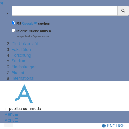
✖
Suchbegriff
Mit
Google™
suchen
Interne Suche nutzen
(eingeschränkte Ergebnisqualität)
Die Universität
Fakultäten
Forschung
Studium
Einrichtungen
Alumni
International
In publica commoda
Menü
Menü
ENGLISH