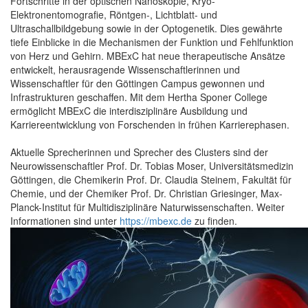
Fortschritte in der optischen Nanoskopie, Kryo-
Elektronentomografie, Röntgen-, Lichtblatt- und
Ultraschallbildgebung sowie in der Optogenetik. Dies gewährte
tiefe Einblicke in die Mechanismen der Funktion und Fehlfunktion
von Herz und Gehirn. MBExC hat neue therapeutische Ansätze
entwickelt, herausragende Wissenschaftlerinnen und
Wissenschaftler für den Göttingen Campus gewonnen und
Infrastrukturen geschaffen. Mit dem Hertha Sponer College
ermöglicht MBExC die interdisziplinäre Ausbildung und
Karriereentwicklung von Forschenden in frühen Karrierephasen.
Aktuelle Sprecherinnen und Sprecher des Clusters sind der
Neurowissenschaftler Prof. Dr. Tobias Moser, Universitätsmedizin
Göttingen, die Chemikerin Prof. Dr. Claudia Steinem, Fakultät für
Chemie, und der Chemiker Prof. Dr. Christian Griesinger, Max-
Planck-Institut für Multidisziplinäre Naturwissenschaften. Weiter
Informationen sind unter
https://mbexc.de
zu finden.