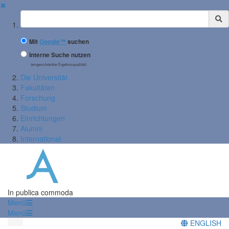
✖
Suchbegriff
Mit
Google™
suchen
Interne Suche nutzen
(eingeschränkte Ergebnisqualität)
Die Universität
Fakultäten
Forschung
Studium
Einrichtungen
Alumni
International
In publica commoda
Menü
Menü
ENGLISH