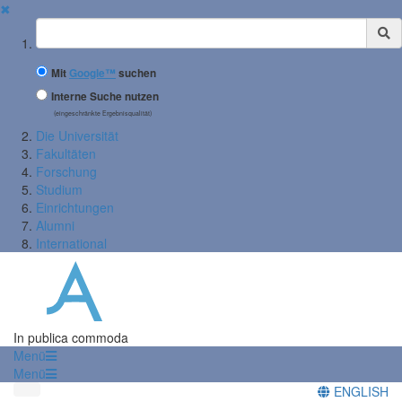
✖
Suchbegriff
Mit
Google™
suchen
Interne Suche nutzen
(eingeschränkte Ergebnisqualität)
Die Universität
Fakultäten
Forschung
Studium
Einrichtungen
Alumni
International
In publica commoda
Menü
Menü
ENGLISH