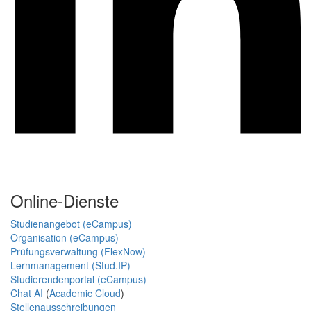
Online-Dienste
Studienangebot (eCampus)
Organisation (eCampus)
Prüfungsverwaltung (FlexNow)
Lernmanagement (Stud.IP)
Studierendenportal (eCampus)
Chat AI
(
Academic Cloud
)
Stellenausschreibungen