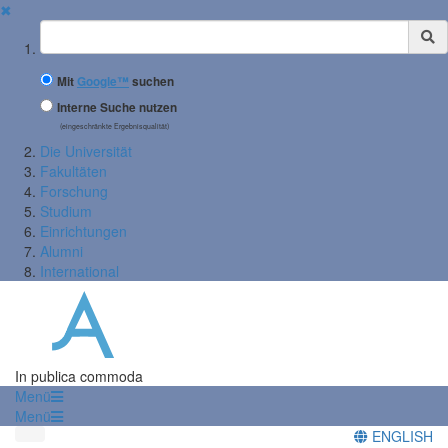
✖
Suchbegriff
Mit
Google™
suchen
Interne Suche nutzen
(eingeschränkte Ergebnisqualität)
Die Universität
Fakultäten
Forschung
Studium
Einrichtungen
Alumni
International
In publica commoda
Menü
Menü
ENGLISH