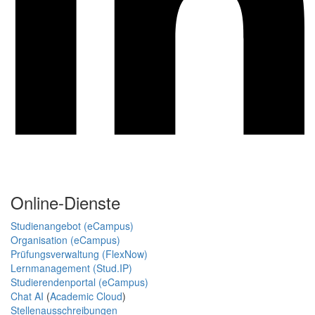
Online-Dienste
Studienangebot (eCampus)
Organisation (eCampus)
Prüfungsverwaltung (FlexNow)
Lernmanagement (Stud.IP)
Studierendenportal (eCampus)
Chat AI
(
Academic Cloud
)
Stellenausschreibungen