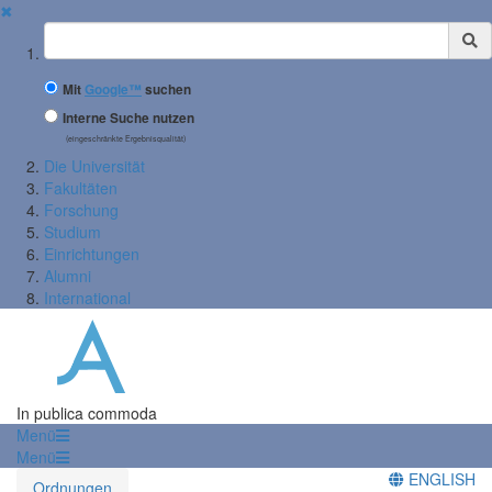
✖
Suchbegriff
Mit
Google™
suchen
Interne Suche nutzen
(eingeschränkte Ergebnisqualität)
Die Universität
Fakultäten
Forschung
Studium
Einrichtungen
Alumni
International
In publica commoda
Menü
Menü
ENGLISH
Ordnungen