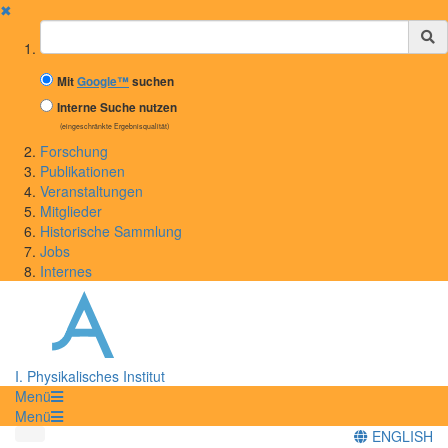
✖
Suchbegriff
Mit
Google™
suchen
Interne Suche nutzen
(eingeschränkte Ergebnisqualität)
Forschung
Publikationen
Veranstaltungen
Mitglieder
Historische Sammlung
Jobs
Internes
I. Physikalisches Institut
Menü
Menü
ENGLISH