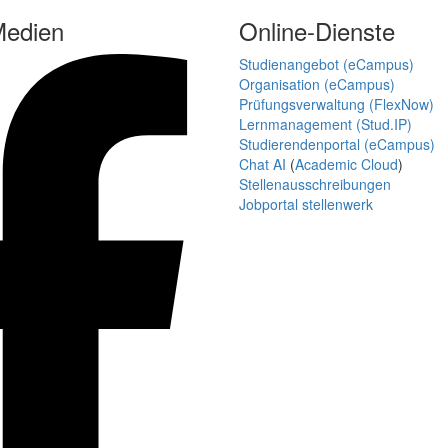
Medien
Online-Dienste
Studienangebot (eCampus)
Organisation (eCampus)
Prüfungsverwaltung (FlexNow)
Lernmanagement (Stud.IP)
Studierendenportal (eCampus)
Chat AI
(
Academic Cloud
)
Stellenausschreibungen
Jobportal stellenwerk