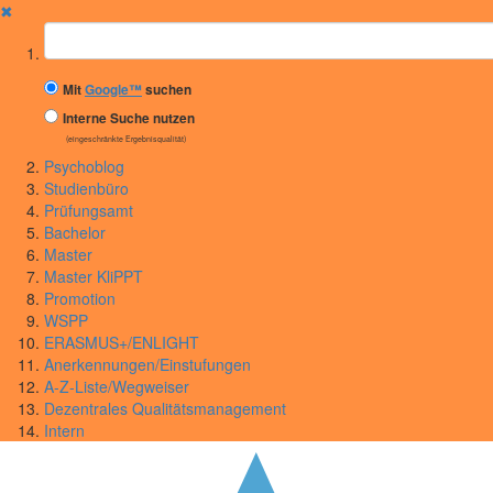
✖
Suchbegriff
Mit
Google™
suchen
Interne Suche nutzen
(eingeschränkte Ergebnisqualität)
Psychoblog
Studienbüro
Prüfungsamt
Bachelor
Master
Master KliPPT
Promotion
WSPP
ERASMUS+/ENLIGHT
Anerkennungen/Einstufungen
A-Z-Liste/Wegweiser
Dezentrales Qualitätsmanagement
Intern