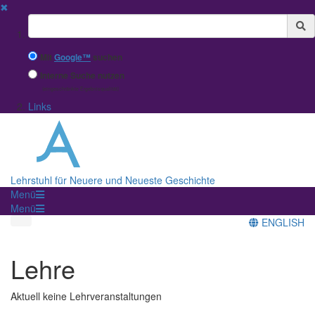
✖
Suchbegriff
Mit
Google™
suchen
Interne Suche nutzen
(eingeschränkte Ergebnisqualität)
Links
Lehrstuhl für Neuere und Neueste Geschichte
Menü
Menü
ENGLISH
Lehre
Aktuell keine Lehrveranstaltungen