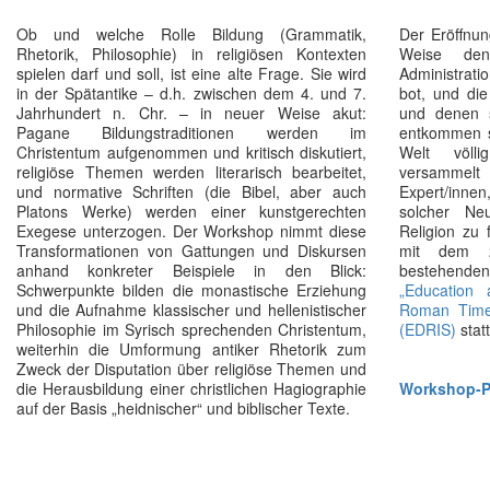
Ob und welche Rolle Bildung (Grammatik,
Der Eröffnun
Rhetorik, Philosophie) in religiösen Kontexten
Weise den
spielen darf und soll, ist eine alte Frage. Sie wird
Administrati
in der Spätantike – d.h. zwischen dem 4. und 7.
bot, und di
Jahrhundert n. Chr. – in neuer Weise akut:
und denen s
Pagane Bildungstraditionen werden im
entkommen s
Christentum aufgenommen und kritisch diskutiert,
Welt völl
religiöse Themen werden literarisch bearbeitet,
versammel
und normative Schriften (die Bibel, aber auch
Expert/inn
Platons Werke) werden einer kunstgerechten
solcher Ne
Exegese unterzogen. Der Workshop nimmt diese
Religion zu 
Transformationen von Gattungen und Diskursen
mit dem 2
anhand konkreter Beispiele in den Blick:
bestehend
Schwerpunkte bilden die monastische Erziehung
„Education 
und die Aufnahme klassischer und hellenistischer
Roman Times
Philosophie im Syrisch sprechenden Christentum,
(EDRIS)
statt
weiterhin die Umformung antiker Rhetorik zum
Zweck der Disputation über religiöse Themen und
die Herausbildung einer christlichen Hagiographie
Workshop-
auf der Basis „heidnischer“ und biblischer Texte.