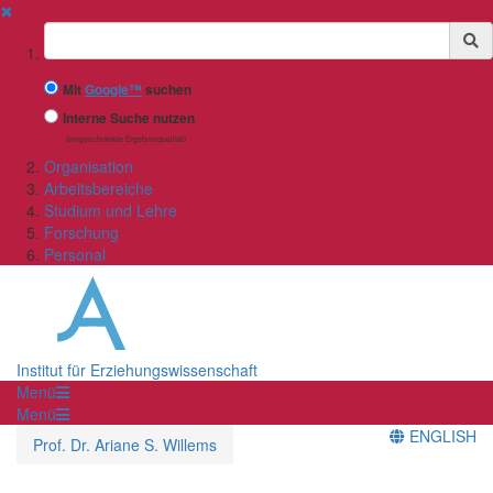
✖
Suchbegriff
Mit
Google™
suchen
Interne Suche nutzen
(eingeschränkte Ergebnisqualität)
Organisation
Arbeitsbereiche
Studium und Lehre
Forschung
Personal
Institut für Erziehungswissenschaft
Menü
Menü
ENGLISH
Prof. Dr. Ariane S. Willems