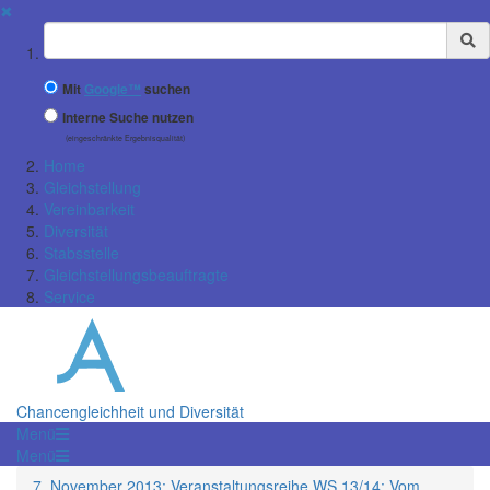
✖
Suchbegriff
Mit
Google™
suchen
Interne Suche nutzen
(eingeschränkte Ergebnisqualität)
Home
Gleichstellung
Vereinbarkeit
Diversität
Stabsstelle
Gleichstellungsbeauftragte
Service
Chancengleichheit und Diversität
Menü
Menü
7. November 2013: Veranstaltungsreihe WS 13/14: Vom