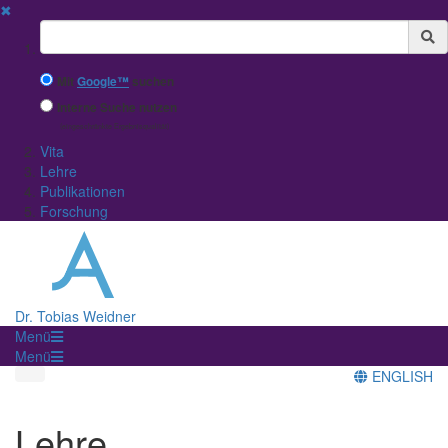
✖
Suchbegriff
Mit
Google™
suchen
Interne Suche nutzen
(eingeschränkte Ergebnisqualität)
Vita
Lehre
Publikationen
Forschung
Dr. Tobias Weidner
Menü
Menü
ENGLISH
Lehre