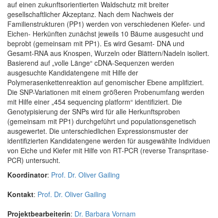
auf einen zukunftsorientierten Waldschutz mit breiter
gesellschaftlicher Akzeptanz. Nach dem Nachweis der
Familienstrukturen (PP1) werden von verschiedenen Kiefer- und
Eichen- Herkünften zunächst jeweils 10 Bäume ausgesucht und
beprobt (gemeinsam mit PP1). Es wird Gesamt- DNA und
Gesamt-RNA aus Knospen, Wurzeln oder Blättern/Nadeln isoliert.
Basierend auf „volle Länge“ cDNA-Sequenzen werden
ausgesuchte Kandidatengene mit Hilfe der
Polymerasenkettenreaktion auf genomischer Ebene amplifiziert.
Die SNP-Variationen mit einem größeren Probenumfang werden
mit Hilfe einer „454 sequencing platform“ identifiziert. Die
Genotypisierung der SNPs wird für alle Herkunftsproben
(gemeinsam mit PP1) durchgeführt und populationsgenetisch
ausgewertet. Die unterschiedlichen Expressionsmuster der
identifizierten Kandidatengene werden für ausgewählte Individuen
von Eiche und Kiefer mit Hilfe von RT-PCR (reverse Transpritase-
PCR) untersucht.
Koordinator
:
Prof. Dr. Oliver Gailing
Kontakt
:
Prof. Dr. Oliver Gailing
Projektbearbeiterin
:
Dr. Barbara Vornam