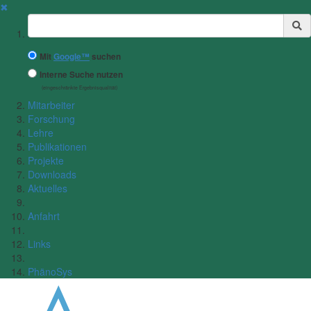
✖
Suchbegriff
Mit
Google™
suchen
Interne Suche nutzen
(eingeschränkte Ergebnisqualität)
Mitarbeiter
Forschung
Lehre
Publikationen
Projekte
Downloads
Aktuelles
Anfahrt
Links
PhänoSys