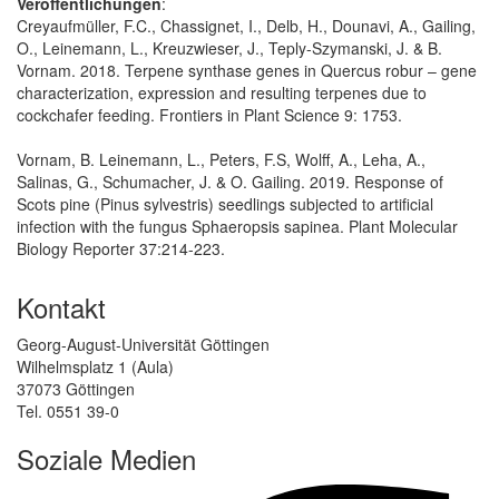
Veröffentlichungen
:
Creyaufmüller, F.C., Chassignet, I., Delb, H., Dounavi, A., Gailing,
O., Leinemann, L., Kreuzwieser, J., Teply-Szymanski, J. & B.
Vornam. 2018. Terpene synthase genes in Quercus robur – gene
characterization, expression and resulting terpenes due to
cockchafer feeding. Frontiers in Plant Science 9: 1753.
Vornam, B. Leinemann, L., Peters, F.S, Wolff, A., Leha, A.,
Salinas, G., Schumacher, J. & O. Gailing. 2019. Response of
Scots pine (Pinus sylvestris) seedlings subjected to artificial
infection with the fungus Sphaeropsis sapinea. Plant Molecular
Biology Reporter 37:214-223.
Kontakt
Georg-August-Universität Göttingen
Wilhelmsplatz 1 (Aula)
37073 Göttingen
Tel. 0551 39-0
Soziale Medien