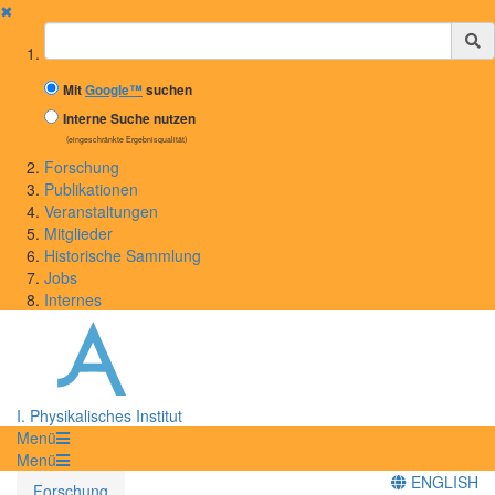
✖
Suchbegriff
Mit
Google™
suchen
Interne Suche nutzen
(eingeschränkte Ergebnisqualität)
Forschung
Publikationen
Veranstaltungen
Mitglieder
Historische Sammlung
Jobs
Internes
I. Physikalisches Institut
Menü
Menü
ENGLISH
Forschung