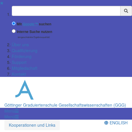
✖
Suchbegriff
Mit
Google™
suchen
Interne Suche nutzen
(eingeschränkte Ergebnisqualität)
Über uns
Qualifizierung
Förderung
Support
Mitgliedschaft
Kontakt
Göttinger Graduiertenschule Gesellschaftswissenschaften (GGG)
Menü
Menü
ENGLISH
Kooperationen und Links