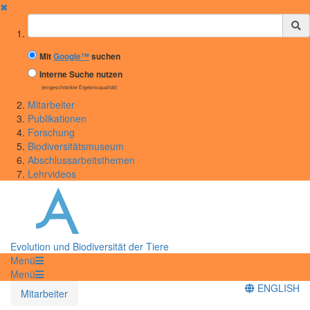
✖
Suchbegriff
Mit
Google™
suchen
Interne Suche nutzen
(eingeschränkte Ergebnisqualität)
Mitarbeiter
Publikationen
Forschung
Biodiversitätsmuseum
Abschlussarbeitsthemen
Lehrvideos
Evolution und Biodiversität der Tiere
Menü
Menü
ENGLISH
Mitarbeiter