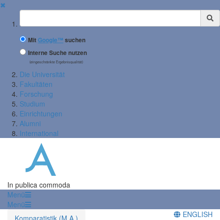
✖
Suchbegriff
Mit
Google™
suchen
Interne Suche nutzen
(eingeschränkte Ergebnisqualität)
Die Universität
Fakultäten
Forschung
Studium
Einrichtungen
Alumni
International
In publica commoda
Menü
Menü
ENGLISH
Komparatistik (M.A.)