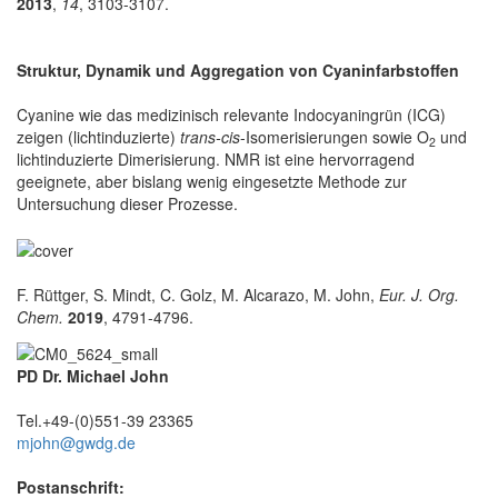
2013
,
14
, 3103-3107.
Struktur, Dynamik und Aggregation von Cyaninfarbstoffen
Cyanine wie das medizinisch relevante Indocyaningrün (ICG)
zeigen (lichtinduzierte)
trans-cis
-Isomerisierungen sowie O
und
2
lichtinduzierte Dimerisierung. NMR ist eine hervorragend
geeignete, aber bislang wenig eingesetzte Methode zur
Untersuchung dieser Prozesse.
F. Rüttger, S. Mindt, C. Golz, M. Alcarazo, M. John,
Eur. J. Org.
Chem.
2019
, 4791-4796.
PD Dr. Michael John
Tel.+49-(0)551-39 23365
mjohn@gwdg.de
Postanschrift: