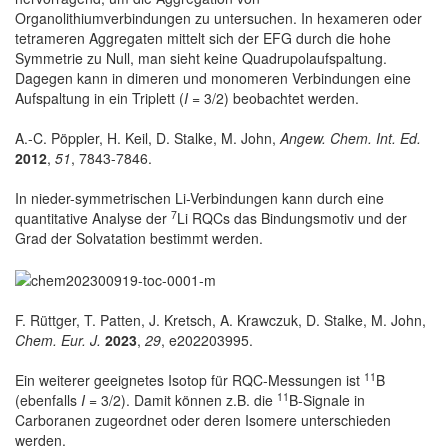
Organolithiumverbindungen zu untersuchen. In hexameren oder
tetrameren Aggregaten mittelt sich der EFG durch die hohe
Symmetrie zu Null, man sieht keine Quadrupolaufspaltung.
Dagegen kann in dimeren und monomeren Verbindungen eine
Aufspaltung in ein Triplett (
I
= 3/2) beobachtet werden.
A.-C. Pöppler, H. Keil, D. Stalke, M. John,
Angew. Chem. Int. Ed.
2012
,
51
, 7843-7846.
In nieder-symmetrischen Li-Verbindungen kann durch eine
7
quantitative Analyse der
Li RQCs das Bindungsmotiv und der
Grad der Solvatation bestimmt werden.
F. Rüttger, T. Patten, J. Kretsch, A. Krawczuk, D. Stalke, M. John,
Chem. Eur. J.
2023
,
29
, e202203995.
11
Ein weiterer geeignetes Isotop für RQC-Messungen ist
B
11
(ebenfalls
I
= 3/2). Damit können z.B. die
B-Signale in
Carboranen zugeordnet oder deren Isomere unterschieden
werden.