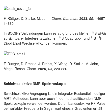
F. Rüttger, D. Stalke, M. John,
Chem. Commun.
2023
,
59
, 14657-
14660.
11
In BODIPY-Verbindungen kann es aufgrund des kleinen
B EFGs
11
11
19
zu sichtbarer Interferenz zwischen
B-Quadrupol- und
B-
F-
Dipol-Dipol-Wechselwirkungen kommen.
F. Rüttger, D. Franke, J. Probst, X. Wang, D. Stalke, M. John,
Magn. Reson. Chem.
2025
,
63
, 220-226.
Schichtselektive NMR-Spektroskopie
Schichtselektive Angregung ist ein integraler Bestandteil heutiger
MRT-Methoden, kann aber auch in der hochauflösenden NMR-
Spektroskopie verwendet werden. Durch bandselektive RF Pulse
bei variabler Frequenz in Gegenwart eines z-Gradienten erhält