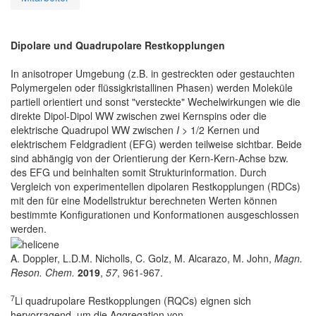
Dipolare und Quadrupolare Restkopplungen
In anisotroper Umgebung (z.B. in gestreckten oder gestauchten
Polymergelen oder flüssigkristallinen Phasen) werden Moleküle
partiell orientiert und sonst "versteckte" Wechelwirkungen wie die
direkte Dipol-Dipol WW zwischen zwei Kernspins oder die
elektrische Quadrupol WW zwischen
I
> 1/2 Kernen und
elektrischem Feldgradient (EFG) werden teilweise sichtbar. Beide
sind abhängig von der Orientierung der Kern-Kern-Achse bzw.
des EFG und beinhalten somit Strukturinformation. Durch
Vergleich von experimentellen dipolaren Restkopplungen (RDCs)
mit den für eine Modellstruktur berechneten Werten können
bestimmte Konfigurationen und Konformationen ausgeschlossen
werden.
A. Doppler, L.D.M. Nicholls, C. Golz, M. Alcarazo, M. John,
Magn.
Reson. Chem.
2019
,
57
, 961-967.
7
Li quadrupolare Restkopplungen (RQCs) eignen sich
hervorragend, um die Aggregation von